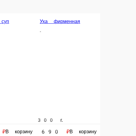
о из говядины
₽
В корзину