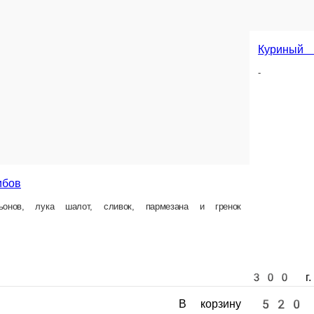
Куриный суп
Уха фирменная
Харч
-
-
-
сливок, пармезана и гренок
300 г.
300 г.
300 г.
520 ₽
690 ₽
680 
В корзину
В корзину
В корзину