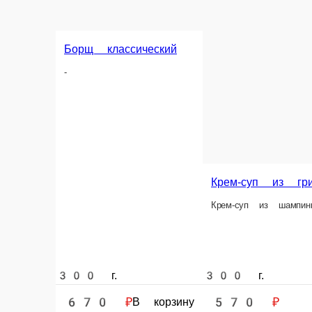
Борщ классический
-
Крем-суп из грибов
Крем-суп из шампиньонов, лука шалот, 
300 г.
300 г.
670 ₽
570 ₽
В корзину