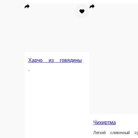
Чихиртма
Легкий сливочный суп, с куриной грудкой, кинзой и винным уксусом
300 г.
520 ₽
В корзину
Информация об оплате