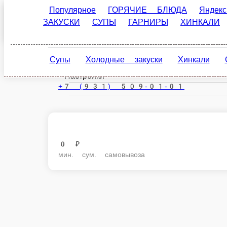
Популярное
ГОРЯЧИЕ БЛЮДА
Яндекс. Еда
Вологда
ru
Супы
Холодные закуски
Хинкали
Салат
Настройки
+7 (931) 509-01-01
0 ₽
мин. сум. самовывоза