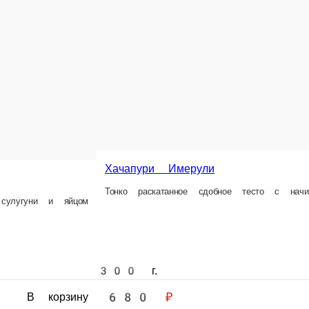
ачапури Имерули
Хачапури с мясом
нко раскатанное сдобное тесто с начинкой из сыра сулугуни
Тонко раскатанное тесто 
г.
300 г.
80 ₽
680 ₽
В корзину