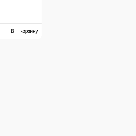
влением ещё одного слоя сыра, придающего ему пикантность и золотистый цвет
300 г.
750
В корзину
очки продаж.
озе из точки продаж.