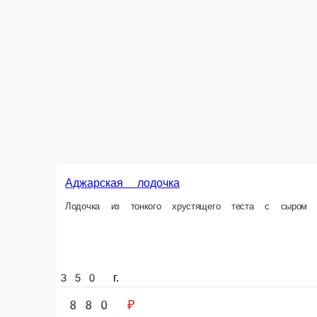
Х
Аджарская лодочка
То
Лодочка из тонкого хрустящего теста с сыром сулугуни и яйцом
350 г.
300 
880 ₽
6
В корзину